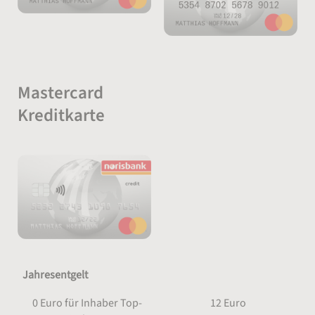
e
k
k
d
i
t
t
u
c
:
:
k
h
t
s
:
t
Mastercard
a
Kreditkarte
b
e
l
l
e
Jahresentgelt
0 Euro für Inhaber Top-
12 Euro