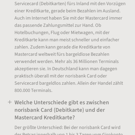
Servicecard (Debitkarten) fürs Inland mit den Vorzügen
einer Kreditkarte, gerade beim Bezahlen im Ausland.
Auch im Internet haben Sie mit der Mastercard immer
das passende Zahlungsmittel zur Hand. Ob
Hotelbuchungen, Flug oder Mietwagen, mit der
Kreditkarte kann man meist schneller und einfacher
zahlen. Zudem kann gerade die Kreditkarte von
Mastercard weltweit fürs bargeldlose Bezahlen
verwendet werden. Mehr als 36 Millionen Terminals
akzeptieren sie. In Deutschland kann man dagegen
praktisch überall mit der norisbank Card oder
Servicecard bargeldlos zahlen. Allein der Handel zählt
800.000 Terminals.
Welche Unterschiede gibt es zwischen
norisbank Card (Debitkarte) und der
Mastercard Kreditkarte?
Der größte Unterschied: Bei der norisbank Card wird
der Betrag innerhalb von 1 bis 3 Tagen vom Girokonto