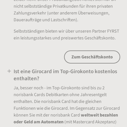
nicht selbstständige Privatkunden für ihren privaten
Zahlungsverkehr (unter anderem Überweisungen,
Daueraufträge und Lastschriften).
Selbstständigen bieten wir über unseren Partner FYRST
ein leistungsstarkes und preiswertes Geschäftskonto.
Zum Geschäftskonto
Ist eine Girocard im Top-Girokonto kostenlos
enthalten?
Ja, besser noch - im Top-Girokonto sind bis zu 2
norisbank Cards Debitkarten ohne Jahresentgelt
enthalten. Die norisbank Card hat die gleichen
Funktionen wie die Girocard. Im Gegensatz zur Girocard
können Sie mit der norisbank Card
weltweit bezahlen
oder Geld am Automaten
(mit Mastercard Akzeptanz)