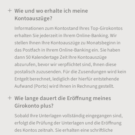
Wie und wo erhalte ich meine
Kontoauszüge?
Informationen zum Kontostand Ihres Top-Girokontos
erhalten Sie jederzeit in Ihrem Online-Banking. Wir
stellen Ihnen Ihre Kontoauszüge zu Monatsbeginn in
das Postfach in Ihrem Online-Banking ein. Sie haben
dann 50 Kalendertage Zeit Ihre Kontoauszüge
abzurufen, bevor wir verpflichtet sind, Ihnen diese
postalisch zuzusenden. Für die Zusendungen wird kein
Entgelt berechnet, lediglich der hierfür entstehende
Aufwand (Porto) wird Ihnen in Rechnung gestellt.
Wie lange dauert die Eröffnung meines
Girokonto plus?
Sobald Ihre Unterlagen vollständig eingegangen sind,
erfolgt die Prüfung der Unterlagen und die Eröffnung
des Kontos zeitnah. Sie erhalten eine schriftliche