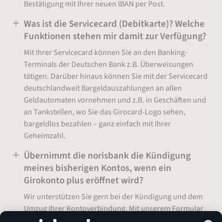
Bestätigung mit Ihrer neuen IBAN per Post.
Was ist die Servicecard (Debitkarte)? Welche
Funktionen stehen mir damit zur Verfügung?
Mit Ihrer Servicecard können Sie an den Banking-
Terminals der Deutschen Bank z.B. Überweisungen
tätigen. Darüber hinaus können Sie mit der Servicecard
deutschlandweit Bargeldauszahlungen an allen
Geldautomaten vornehmen und z.B. in Geschäften und
an Tankstellen, wo Sie das Girocard-Logo sehen,
bargeldlos bezahlen – ganz einfach mit Ihrer
Geheimzahl.
Übernimmt die norisbank die Kündigung
meines bisherigen Kontos, wenn ein
Girokonto plus eröffnet wird?
Wir unterstützen Sie gern bei der Kündigung und dem
Umzug Ihrer Kontoverbindung. Mit unserem Formular
für die Kontowechselhilfe aus dem Formularcenter