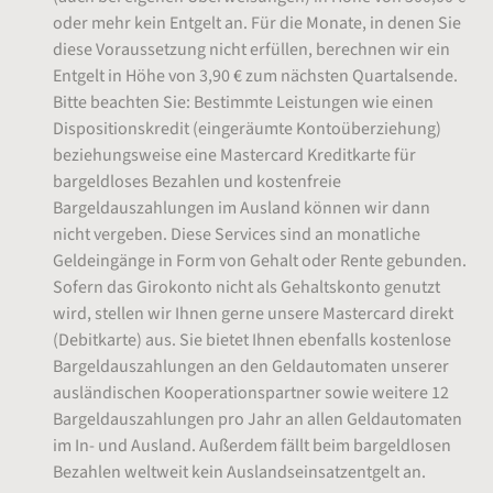
oder mehr kein Entgelt an. Für die Monate, in denen Sie
diese Voraussetzung nicht erfüllen, berechnen wir ein
Entgelt in Höhe von 3,90 € zum nächsten Quartalsende.
Bitte beachten Sie: Bestimmte Leistungen wie einen
Dispositionskredit (eingeräumte Kontoüberziehung)
beziehungsweise eine Mastercard Kreditkarte für
bargeldloses Bezahlen und kostenfreie
Bargeldauszahlungen im Ausland können wir dann
nicht vergeben. Diese Services sind an monatliche
Geldeingänge in Form von Gehalt oder Rente gebunden.
Sofern das Girokonto nicht als Gehaltskonto genutzt
wird, stellen wir Ihnen gerne unsere Mastercard direkt
(Debitkarte) aus. Sie bietet Ihnen ebenfalls kostenlose
Bargeldauszahlungen an den Geldautomaten unserer
ausländischen Kooperationspartner sowie weitere 12
Bargeldauszahlungen pro Jahr an allen Geldautomaten
im In- und Ausland. Außerdem fällt beim bargeldlosen
Bezahlen weltweit kein Auslandseinsatzentgelt an.