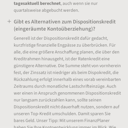
tagesaktuell berechnet
, auch wenn sie nur
quartalsweise abgebucht werden.
Gibt es Alternativen zum Dispositionskredit
(eingeräumte Kontoüberziehung)?
Generell ist der Dispositionskredit dafür gedacht,
kurzfristige finanzielle Engpässe zu überbrücken. Für
alle, die eine größere Anschaffung planen, die über den
Kreditrahmen hinausgeht, ist der Ratenkredit eine
günstigere Alternative. Die Summe steht von vornherein
fest, der Zinssatz ist niedriger als beim Dispokredit, die
Rückzahlung erfolgt innerhalb eines vorab vereinbarten
Zeitraums durch monatliche Lastschrifteinzüge. Auch
wer einen in Anspruch genommenen Dispositionskredit
nur langsam zurückzahlen kann, sollte seinen
Dispositionskredit nicht dauerhaft nutzen, sondern auf
unseren Top-Kredit umschulden. Damit sparen Sie
bares Geld. Unser Tipp: Mit unserem FinanzPlaner
haben Sie Ihre Kontoentwicklung immer im Blick. Wie