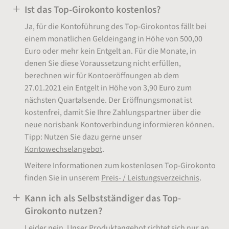
Ist das Top-Girokonto kostenlos?
Ja, für die Kontoführung des Top-Girokontos fällt bei
einem monatlichen Geldeingang in Höhe von 500,00
Euro oder mehr kein Entgelt an. Für die Monate, in
denen Sie diese Voraussetzung nicht erfüllen,
berechnen wir für Kontoeröffnungen ab dem
27.01.2021 ein Entgelt in Höhe von 3,90 Euro zum
nächsten Quartalsende. Der Eröffnungsmonat ist
kostenfrei, damit Sie Ihre Zahlungspartner über die
neue norisbank Kontoverbindung informieren können.
Tipp: Nutzen Sie dazu gerne unser
Kontowechselangebot
.
Weitere Informationen zum kostenlosen Top-Girokonto
finden Sie in unserem
Preis- / Leistungsverzeichnis
.
Kann ich als Selbstständiger das Top-
Girokonto nutzen?
Leider nein. Unser Produktangebot richtet sich nur an