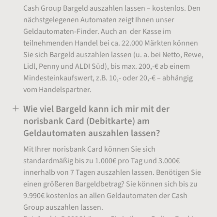
Cash Group Bargeld auszahlen lassen – kostenlos. Den
nächstgelegenen Automaten zeigt Ihnen unser
Geldautomaten-Finder. Auch an der Kasse im
teilnehmenden Handel bei ca. 22.000 Märkten können
Sie sich Bargeld auszahlen lassen (u. a. bei Netto, Rewe,
Lidl, Penny und ALDI Süd), bis max. 200,-€ ab einem
Mindesteinkaufswert, z.B. 10,- oder 20,-€ – abhängig
vom Handelspartner.
Wie viel Bargeld kann ich mir mit der
norisbank Card (Debitkarte) am
Geldautomaten auszahlen lassen?
Mit Ihrer norisbank Card können Sie sich
standardmäßig bis zu 1.000€ pro Tag und 3.000€
innerhalb von 7 Tagen auszahlen lassen. Benötigen Sie
einen größeren Bargeldbetrag? Sie können sich bis zu
9.990€ kostenlos an allen Geldautomaten der Cash
Group auszahlen lassen.