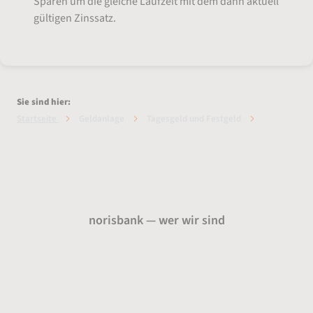
Sparen um die gleiche Laufzeit mit dem dann aktuell
gültigen Zinssatz.
Sie sind hier:
Startseite
Geldanlage
Tagesgeld und Festgeld
Festzins-Sparen
norisbank — wer wir sind
Über uns
Presse
Karriere