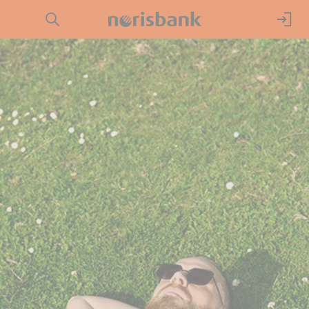
Direkt zur Hauptnavigation (Enter drücken)
Girokonto
Direkt zur Suche (Enter drücken)
Kredit
Direkt zum Hauptinhalt (Enter drücken)
Geldanlage
Service