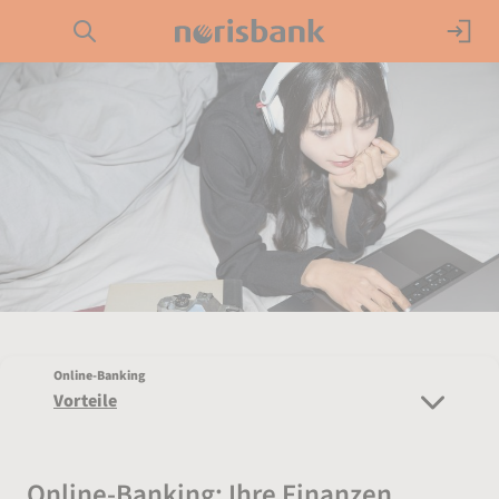
Direkt zur Hauptnavigation (Enter drücken)
Girokonto
Direkt zur Suche (Enter drücken)
Kredit
Direkt zum Hauptinhalt (Enter drücken)
Geldanlage
Service
Online-Banking
Vorteile
Online-Banking: Ihre Finanzen