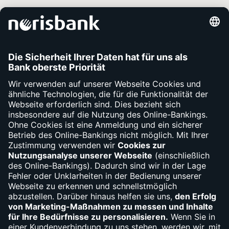
Unsere Services
Kontakt
Apps
Fragen
Bargeld
Debit- und Kreditkartensperre
(030) 310-66010