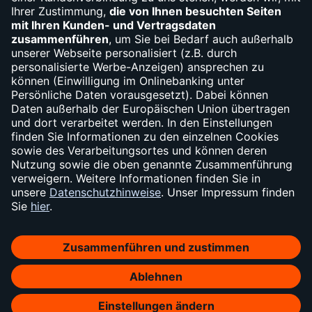
Widerruf
Vertrag widerrufen
Impressum
Sicherheit
Datenschutz
Cookie-Einstellungen
Barrierefreiheit
AGB
Konditionen
Soweit auf dieser Internetseite von der norisbank die Rede ist, bezieht sich
dies auf die Angebote der norisbank GmbH, Bundeskanzlerplatz 4, 53113
Bonn