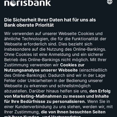
Fake-Link angeklickt – was tun?
Wenn Sie zu spät bemerken, dass es sich um einen
Phishing-Link handelt, gibt es ein paar Erste-Hilfe-
Maßnahmen
Internetverbindung trennen
Dateien sichern
Antiviren-Software laufen lassen
Passwörter ändern
2-Faktor-Authentifizierung einrichten