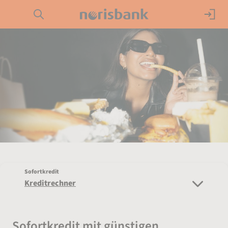
Direkt zur Hauptnavigation (Enter drücken)
Girokonto
Direkt zur Suche (Enter drücken)
Kredit
Direkt zum Hauptinhalt (Enter drücken)
Geldanlage
Service
Sofortkredit
Kreditrechner
Sofortkredit mit günstigen