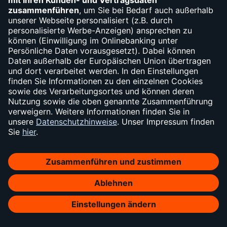
finanzielle Stabilität
Mehr zur Restschuld­versicherung
Sie sind hier:
Startseite
Kredit
norisbank — wer wir sind
Über uns
Presse
Karriere
Auszeichnungen