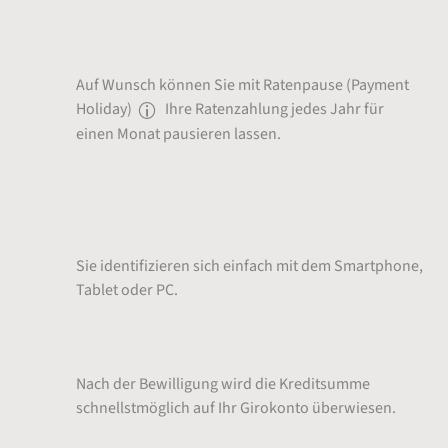
Ratenpause
Auf Wunsch können Sie mit Ratenpause (Payment
Holiday)
Ihre Ratenzahlung jedes Jahr für
einen Monat pausieren lassen.
Schnelle und sichere
Videolegitimation
Sie identifizieren sich einfach mit dem Smartphone,
Tablet oder PC.
Wunschbetrag sofort auf dem Konto
Nach der Bewilligung wird die Kreditsumme
schnellstmöglich auf Ihr Girokonto überwiesen.