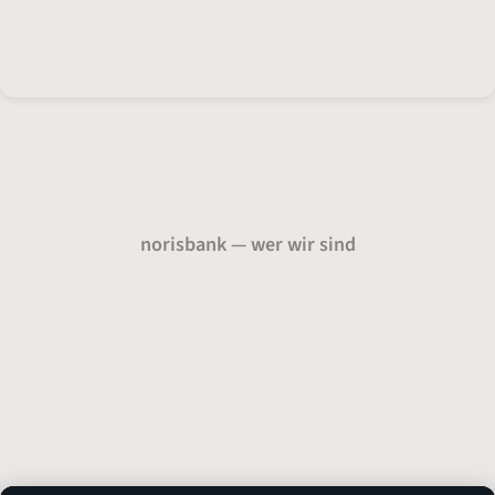
norisbank — wer wir sind
Über uns
Presse
Karriere
Auszeichnungen