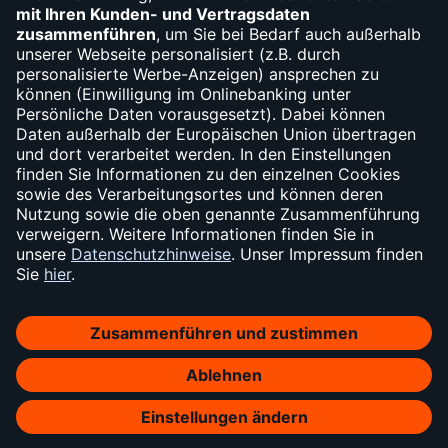
Widerruf
Vertrag widerrufen
Impressum
Sicherheit
Datenschutz
Cookie-Einstellungen
Barrierefreiheit
AGB
Konditionen
Soweit auf dieser Internetseite von der norisbank die Rede ist, bezieht sich
dies auf die Angebote der norisbank GmbH, Bundeskanzlerplatz 4, 53113
Bonn
norisbank ist ein Unternehmen der
Deutsche Bank Gruppe