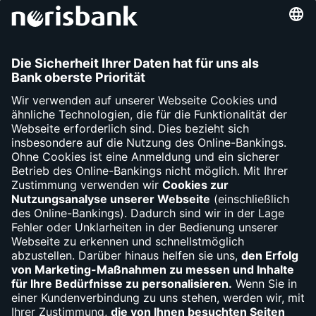
Unsere Services
Kontakt
Apps
Fragen
Bargeld
Debit- und Kreditkartensperre
(030) 310-66010