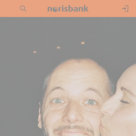
Direkt zur Hauptnavigation (Enter drücken)
Girokonto
Direkt zur Suche (Enter drücken)
Kredit
Direkt zum Hauptinhalt (Enter drücken)
Geldanlage
Service