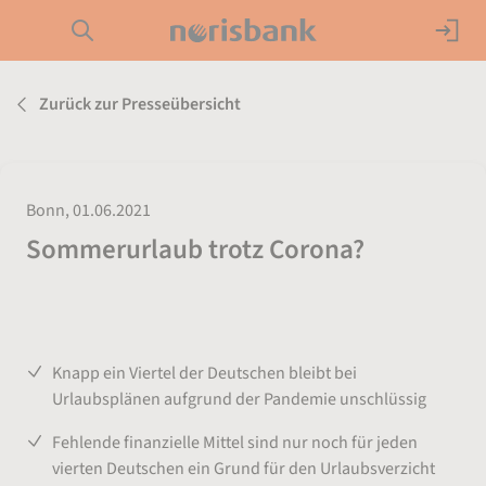
Direkt zur Hauptnavigation (Enter drücken)
Girokonto
Zurück zur Presseübersicht
Direkt zur Suche (Enter drücken)
Kredit
Direkt zum Hauptinhalt (Enter drücken)
Geldanlage
Bonn, 01.06.2021
Sommerurlaub trotz Corona?
Service
Studie der norisbank zeigt: Corona-Pandemie
bremst weiter die Reiseplanung vieler Deutscher
Knapp ein Viertel der Deutschen bleibt bei
Urlaubsplänen aufgrund der Pandemie unschlüssig
Fehlende finanzielle Mittel sind nur noch für jeden
vierten Deutschen ein Grund für den Urlaubsverzicht