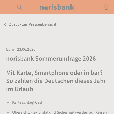
Direkt zur Hauptnavigation (Enter drücken)
Girokonto
Zurück zur Presseübersicht
Direkt zur Suche (Enter drücken)
Kredit
Direkt zum Hauptinhalt (Enter drücken)
Geldanlage
Bonn, 23.06.2026
norisbank Sommerumfrage 2026
Service
Mit Karte, Smartphone oder in bar?
So zahlen die Deutschen dieses Jahr
im Urlaub
Karte schlägt Cash
Übersicht, Flexibilität und Sicherheit werden auf Reisen