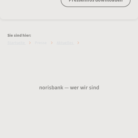
Presseinfos downloaden
Sie sind hier:
Startseite
Presse
Aktuelles
So bezahlen die
Deutschen
norisbank — wer wir sind
Über uns
Presse
Karriere
Auszeichnungen