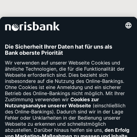
Unsere Services
Kontakt
Apps
Fragen
Bargeld
Debit- und Kreditkartensperre
(030) 310-66010