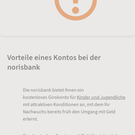
Vorteile eines Kontos bei der
norisbank
Die norisbank bietet Ihnen ein
kostenloses Girokonto für
Kinder und Jugendliche
mit attraktiven Konditionen an, mit dem Ihr
Nachwuchs bereits früh den Umgang mit Geld
erlernt.