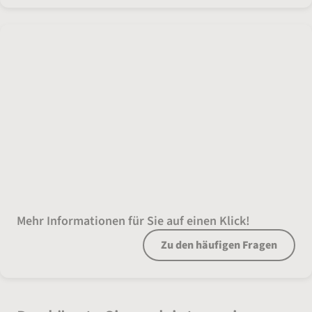
Ihre Fragen, unsere Antworten
Mehr Informationen für Sie auf einen Klick!
Zu den häufigen Fragen