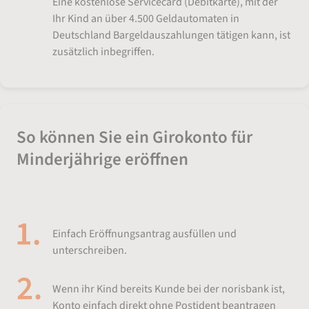
Eine kostenlose Servicecard (Debitkarte), mit der
Ihr Kind an über 4.500 Geldautomaten in
Deutschland Bargeldauszahlungen tätigen kann, ist
zusätzlich inbegriffen.
So können Sie ein Girokonto für
Minderjährige eröffnen
Einfach Eröffnungsantrag ausfüllen und
unterschreiben.
Wenn ihr Kind bereits Kunde bei der norisbank ist,
Konto einfach direkt ohne Postident beantragen