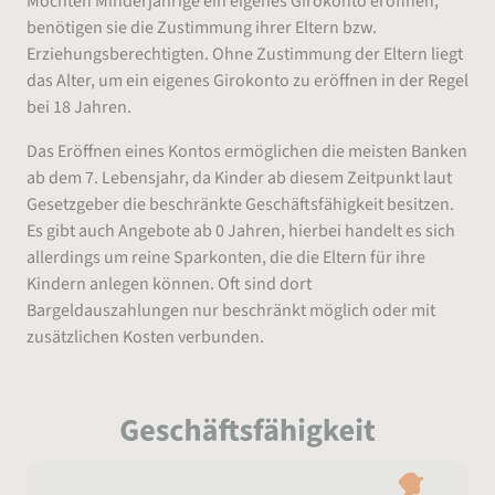
Möchten Minderjährige ein eigenes Girokonto eröffnen,
benötigen sie die Zustimmung ihrer Eltern bzw.
Erziehungsberechtigten. Ohne Zustimmung der Eltern liegt
das Alter, um ein eigenes Girokonto zu eröffnen in der Regel
bei 18 Jahren.
Das Eröffnen eines Kontos ermöglichen die meisten Banken
ab dem 7. Lebensjahr, da Kinder ab diesem Zeitpunkt laut
Gesetzgeber die beschränkte Geschäftsfähigkeit besitzen.
Es gibt auch Angebote ab 0 Jahren, hierbei handelt es sich
allerdings um reine Sparkonten, die die Eltern für ihre
Kindern anlegen können. Oft sind dort
Bargeldauszahlungen nur beschränkt möglich oder mit
zusätzlichen Kosten verbunden.