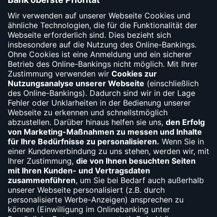
Kontakt
Apps
Fragen
Bargeld
Debit- und Kreditkartensperre
(030) 310-66010
Widerruf
Vertrag widerrufen