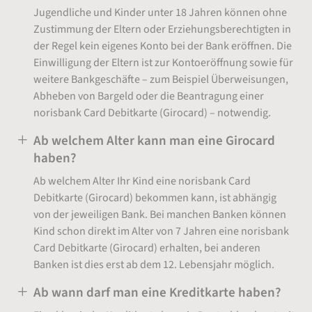
Jugendliche und Kinder unter 18 Jahren können ohne
Zustimmung der Eltern oder Erziehungsberechtigten in
der Regel kein eigenes Konto bei der Bank eröffnen. Die
Einwilligung der Eltern ist zur Kontoeröffnung sowie für
weitere Bankgeschäfte – zum Beispiel Überweisungen,
Abheben von Bargeld oder die Beantragung einer
norisbank Card Debitkarte (Girocard) – notwendig.
Ab welchem Alter kann man eine Girocard
haben?
Ab welchem Alter Ihr Kind eine norisbank Card
Debitkarte (Girocard) bekommen kann, ist abhängig
von der jeweiligen Bank. Bei manchen Banken können
Kind schon direkt im Alter von 7 Jahren eine norisbank
Card Debitkarte (Girocard) erhalten, bei anderen
Banken ist dies erst ab dem 12. Lebensjahr möglich.
Ab wann darf man eine Kreditkarte haben?