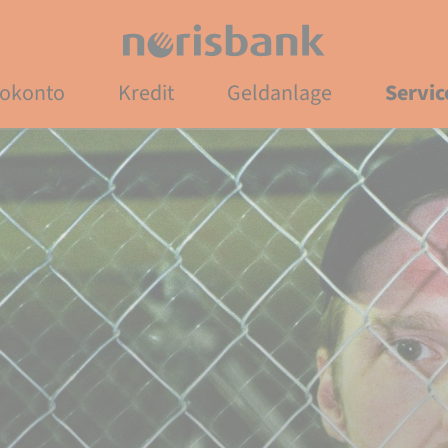
Direkt zur Hauptnavigation (Enter drücken)
Direkt zur Suche (Enter drücken)
rokonto
Kredit
Geldanlage
Servic
Direkt zum Hauptinhalt (Enter drücken)