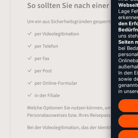
So sollten Sie nach einer Sperru
Um ein aus Sicherheitsgründen gesperrtes Konto wi
per Videolegitimation
per Telefon
per Fax
per Post
per Online-Formular
in der Filiale
Welche Optionen Sie nutzen können, unterscheidet si
Personalausweises bzw. Ihres Reisepasses einreiche
Bei der Videolegitimation, das der Identitätsprüfun