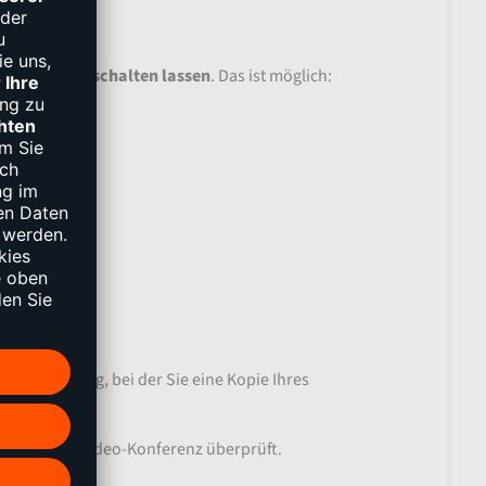
k
wieder freischalten lassen
. Das ist möglich:
ion
notwendig, bei der Sie eine Kopie Ihres
hrend einer Video-Konferenz überprüft.