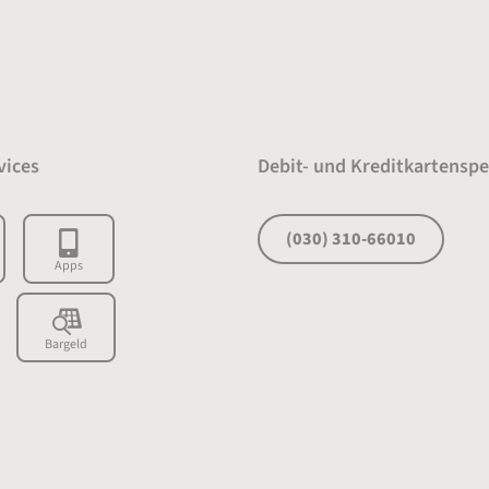
vices
Debit- und Kreditkartenspe
(030) 310-66010
Apps
Bargeld