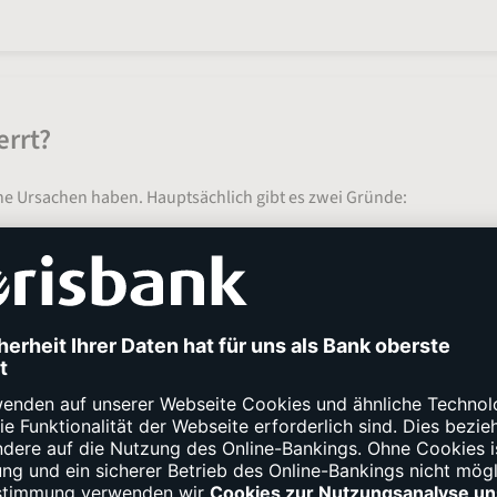
rrt?
che Ursachen haben. Hauptsächlich gibt es zwei Gründe:
r Unbefugte haben versucht, sich Zugang zu Ihrem Konto zu verscha
d Überweisungsbeschlusses gesperrt, um bestehende Schulden zu 