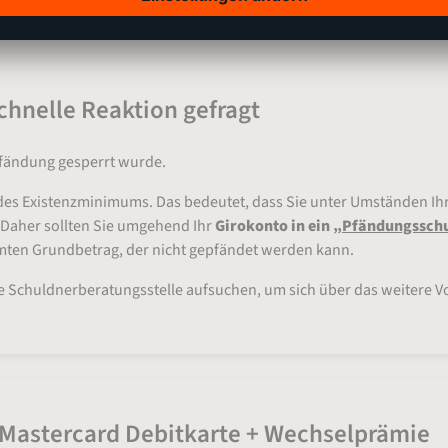
chnelle Reaktion gefragt
Pfändung gesperrt wurde.
des Existenzminimums. Das bedeutet, dass Sie unter Umständen Ihr
Daher sollten Sie umgehend Ihr
Girokonto in ein „
Pfändungssch
mten Grundbetrag, der nicht gepfändet werden kann.
ne Schuldnerberatungsstelle aufsuchen, um sich über das weitere V
 Mastercard Debitkarte + Wechselprämie