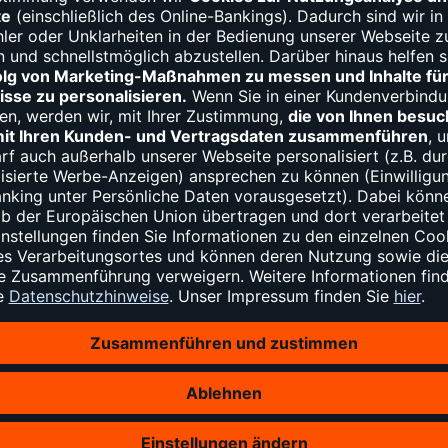
ng aus Sicherheitsgründen vorgehen
eder nutzen zu können, müssen Sie es von der entsprechenden Ban
ch von Bank zu Bank. Unter Umständen ist eine
erneute Legitimat
n müssen.
g im Zuge der Kontoeröffnung ähnelt, wird Ihr Ausweisdokument wä