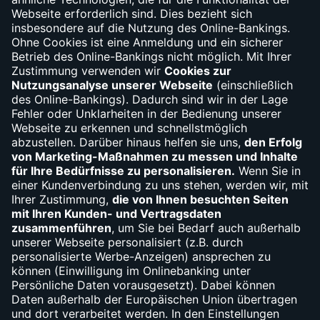
Bargeld
Debit- und Kreditkartensperre
(030) 310-66010
Widerruf
Vertrag widerrufen