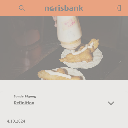
Direkt zur Hauptnavigation (Enter drücken)
Girokonto
Direkt zur Suche (Enter drücken)
Kredit
Direkt zum Hauptinhalt (Enter drücken)
Geldanlage
Service
Sondertilgung
Definition
4.10.2024