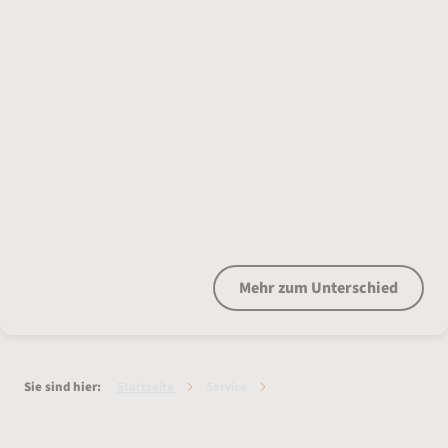
Ratenkredit oder Dispositionskredit?
Mehr zum Unterschied
Sie sind hier:
Startseite
Service
Sondertilgung